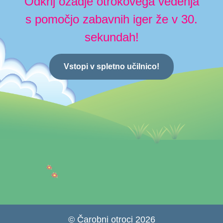
Odkrij ozadje otrokovega vedenja
s pomočjo zabavnih iger že v 30.
sekundah!
Vstopi v spletno učilnico!
© Čarobni otroci 2026