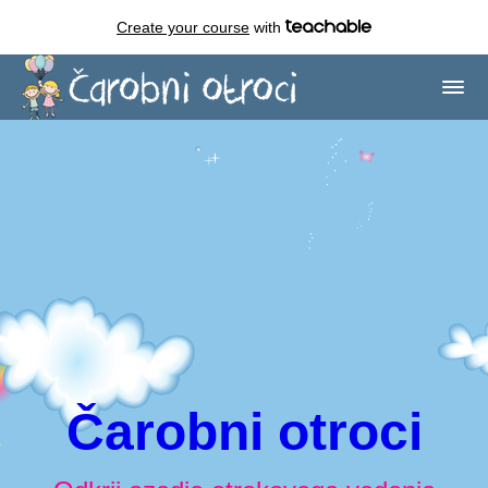
Create your course
with
Čarobni otroci